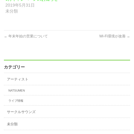
さ
ド
2019年5月31日
い
ウ
(新
で
未分類
し
開
い
き
ウ
ま
ィ
す)
ン
ド
←
年末年始の営業について
Wi-Fi環境が改善
→
ウ
で
開
き
ま
す)
カテゴリー
アーティスト
NATSUMEN
ライブ情報
サークルサウンズ
未分類