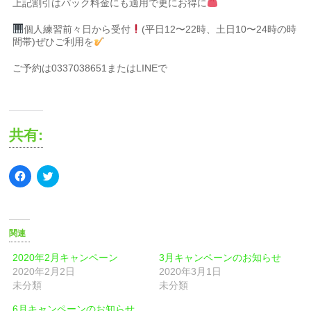
上記割引はパック料金にも適用で更にお得に
個人練習前々日から受付
(平日12〜22時、土日10〜24時の時
間帯)ぜひご利用を
ご予約は0337038651またはLINEで
共有:
Facebook
ク
で
リ
共
ッ
有
ク
す
し
る
て
に
Twitter
関連
は
で
ク
共
リ
有
2020年2月キャンペーン
3月キャンペーンのお知らせ
ッ
(新
2020年2月2日
2020年3月1日
ク
し
し
い
未分類
未分類
て
ウ
く
ィ
6月キャンペーンのお知らせ
だ
ン