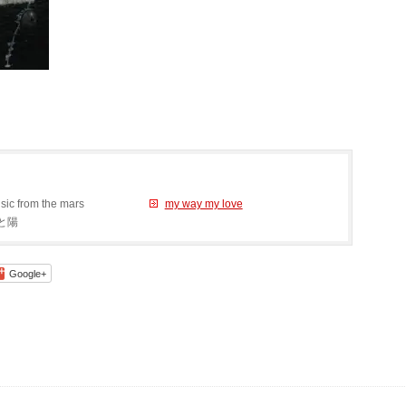
sic from the mars
my way my love
と陽
Google+