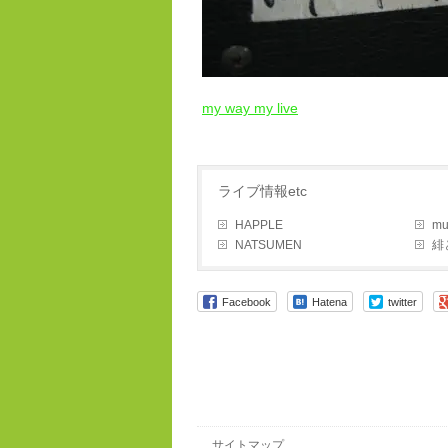
my way my live
ライブ情報etc
HAPPLE
mu
NATSUMEN
緋
Facebook
Hatena
twitter
サイトマップ