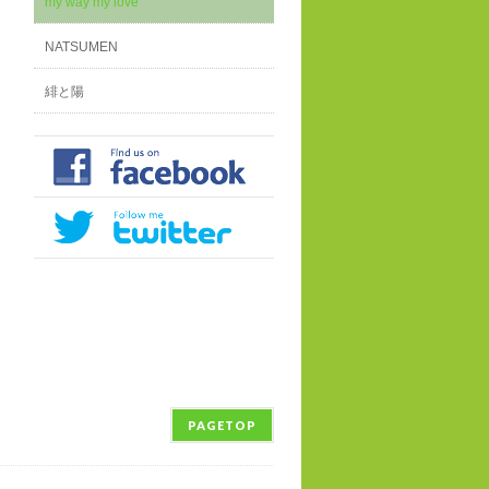
my way my love
NATSUMEN
緋と陽
PAGETOP