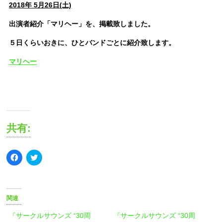
2018年 5月26日(土)
出演者紹介「マリヘー」を、掲載致しました。
５日くらいおきに、ひとバンドごとに紹介致します。
マリヘー
共有:
Facebook
ク
で
リ
共
ッ
有
ク
す
し
る
て
に
Twitter
関連
は
で
ク
共
リ
有
『サークルサウンズ “30周
『サークルサウンズ “30周
ッ
(新