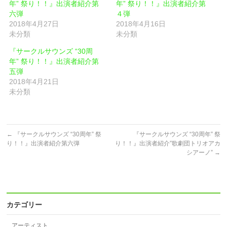
年” 祭り！！』出演者紹介第
年” 祭り！！』出演者紹介第
ク
し
し
い
六弾
４弾
て
ウ
2018年4月27日
2018年4月16日
く
ィ
だ
ン
未分類
未分類
さ
ド
い
ウ
(新
で
『サークルサウンズ “30周
し
開
年” 祭り！！』出演者紹介第
い
き
ウ
ま
五弾
ィ
す)
2018年4月21日
ン
ド
未分類
ウ
で
開
き
ま
す)
←
『サークルサウンズ “30周年” 祭
『サークルサウンズ “30周年” 祭
り！！』出演者紹介第六弾
り！！』出演者紹介”歌劇団トリオアカ
シアーノ”
→
カテゴリー
アーティスト